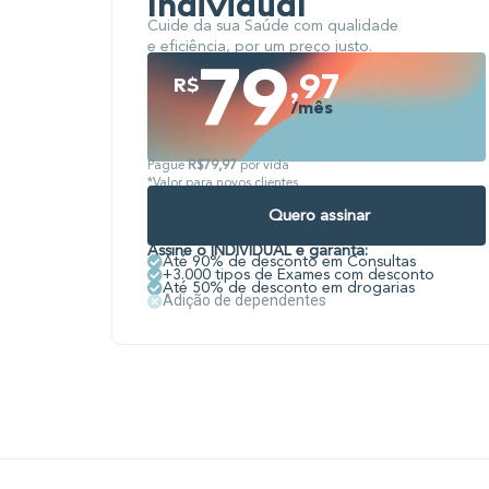
Individual
Cuide da sua Saúde com qualidade
e eficiência, por um preço justo.
79
,97
R$
/mês
Pague
R$79,97
por vida
*Valor para novos clientes
Quero assinar
Assine o INDIVIDUAL e garanta:
Até 90% de desconto em Consultas
+3.000 tipos de Exames com desconto
Até 50% de desconto em drogarias
Adição de dependentes