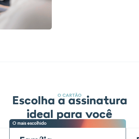
O CARTÃO
Escolha a assinatura
ideal para você
O mais escolhido
O ma