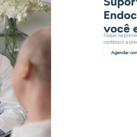
Supor
Endoc
você e
.
Foque na preve
contínuos a pre
Agendar co