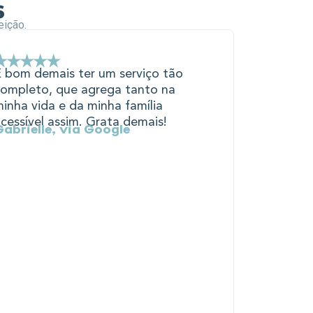
s
eição.
É bom demais ter um serviço tão
completo, que agrega tanto na
inha vida e da minha família
cessível assim. Grata demais!
Gabrielle, via Google