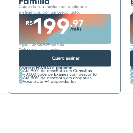
Família
Cuide da sua família com qualidade
C
e eficiência, por um preço justo.
q
199
,97
R$
/mês
A partir de
R$39,99
por vida
A
*Valor para novos clientes
*
Quero assinar
Assine o FAMÍLIA e garanta:
A
Até 90% de desconto em Consultas
+3.000 tipos de Exames com desconto
Até 50% de desconto em drogarias
Você e até +4 dependentes