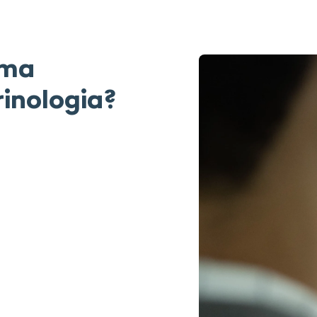
uma
inologia?