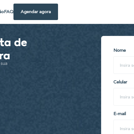
ão
FAQ
Agendar agora
ta de
Nome
ra
 sua
Celular
E-mail