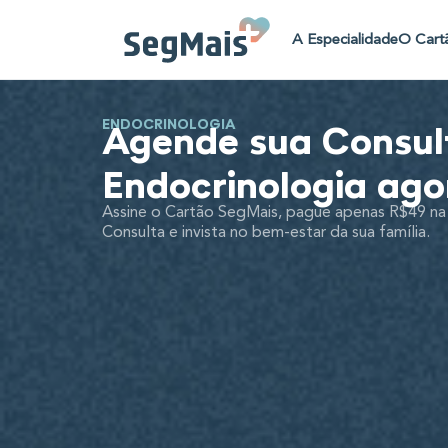
A Especialidade
O Cart
ENDOCRINOLOGIA
Agende sua Consul
Endocrinologia ago
Assine o Cartão SegMais, pague apenas R$49 na
Consulta e invista no bem-estar da sua família.