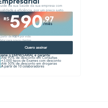
Empresarial
uide da sua Saúde da sua empresa com
ualidade e eficiência, por um preço justo.
590
,97
R$
/mês
 partir de
R$59
por vida
Valor para novos clientes
Quero assinar
ssine o EMPRESARIAL e garanta:
Até 90% de desconto em Consultas
+3.000 tipos de Exames com desconto
Até 50% de desconto em drogarias
A partir de 10 colaboradores