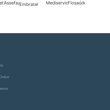
te
Online
nexos