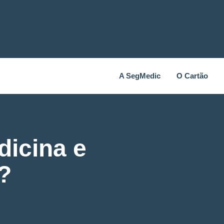
A SegMedic
O Cartão
dicina e
a?