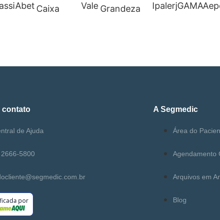
 contato
A Segmedic
ntral de Ajuda
Área do Pacien
) 2666-5800
Agendamento 
docliente@segmedic.com.br
Arquivos em A
Blog
ificada por