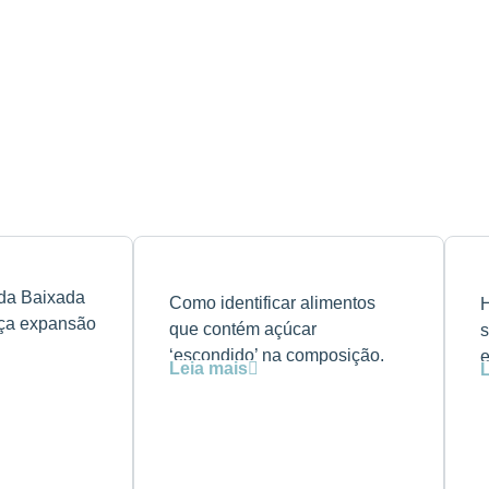
 da Baixada
Como identificar alimentos
H
ça expansão
que contém açúcar
s
‘escondido’ na composição.
e
Leia mais
L