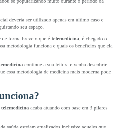
acabou se popularizando muito durante o período da
ial deveria ser utilizado apenas em último caso e
uistando seu espaço.
r de forma breve o que é
telemedicina
, é chegado o
a metodologia funciona e quais os benefícios que ela
.
lemedicina
continue a sua leitura e venha descobrir
 que essa metodologia de medicina mais moderna pode
funciona?
a
telemedicina
acaba atuando com base em 3 pilares
 da saúde estejam atualizados inclusive aqueles que