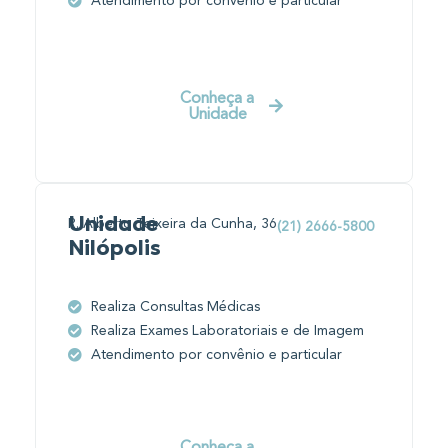
Atendimento por convênio e particular
Conheça a
Unidade
Unidade
R. Alberto Teixeira da Cunha, 36
(21) 2666-5800
Nilópolis
Realiza Consultas Médicas
Realiza Exames Laboratoriais e de Imagem
Atendimento por convênio e particular
Conheça a