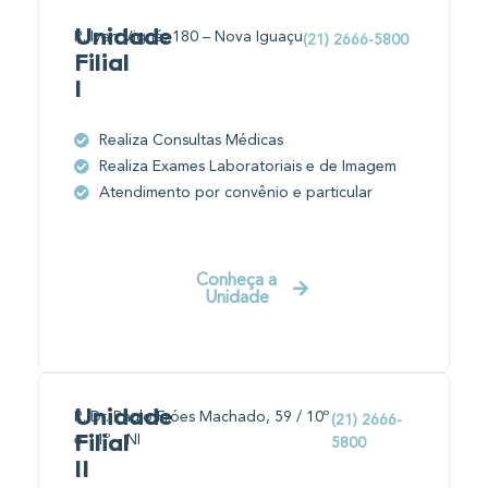
Unidade
R. Ivan Vigné, 180 – Nova Iguaçu
(21) 2666-5800
Filial
I
Realiza Consultas Médicas
Realiza Exames Laboratoriais e de Imagem
Atendimento por convênio e particular
Conheça a
Unidade
Unidade
R. Dr. Paulo Fróes Machado, 59 / 10º
(21) 2666-
e 11º – NI
Filial
5800
II