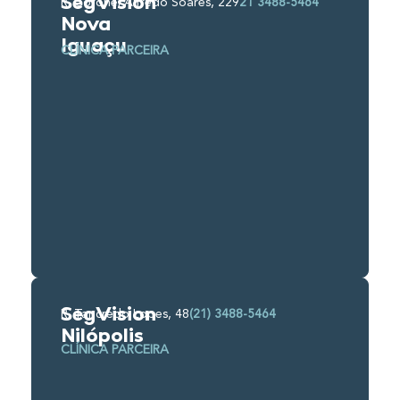
SegVision
R. Coronel Alfredo Soares, 229
21 3488-5464
Nova
Iguaçu
CLÍNICA PARCEIRA
SegVision
R. Tancredo Lopes, 48
(21) 3488-5464
Nilópolis
CLÍNICA PARCEIRA