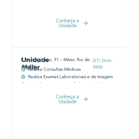
Conheça a
Unidade
Unidade
R. Lucídio Lago, 91 – Méier, Rio de
(21) 2666-
Janeiro
Méier
5800
Realiza Consultas Médicas
Realiza Exames Laboratoriais e de Imagem
Atendimento por convênio e particular
Conheça a
Unidade