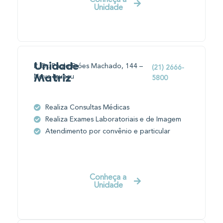
Unidade
Unidade
R. Dr. Paulo Fróes Machado, 144 –
(21) 2666-
Nova Iguaçu
Matriz
5800
Realiza Consultas Médicas
Realiza Exames Laboratoriais e de Imagem
Atendimento por convênio e particular
Conheça a
Unidade